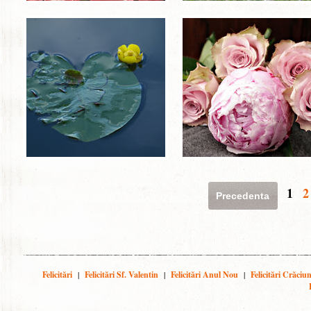
1
2
Precedenta
Felicitări
|
Felicitări Sf. Valentin
|
Felicitări Anul Nou
|
Felicitări Crăciu