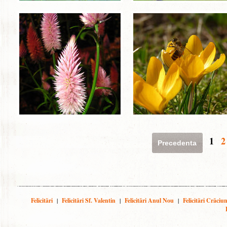
1
2
Precedenta
Felicitări
|
Felicitări Sf. Valentin
|
Felicitări Anul Nou
|
Felicitări Crăciu