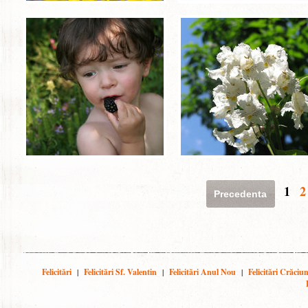
1
2
Precedenta
Felicitări
|
Felicitări Sf. Valentin
|
Felicitări Anul Nou
|
Felicitări Crăciu