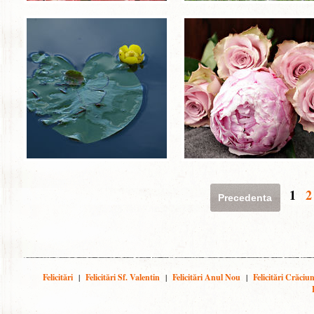
1
2
Precedenta
Felicitări
|
Felicitări Sf. Valentin
|
Felicitări Anul Nou
|
Felicitări Crăciu