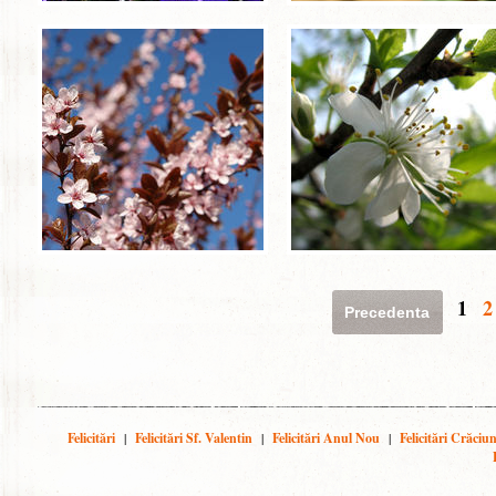
1
2
Precedenta
Felicitări
|
Felicitări Sf. Valentin
|
Felicitări Anul Nou
|
Felicitări Crăciu