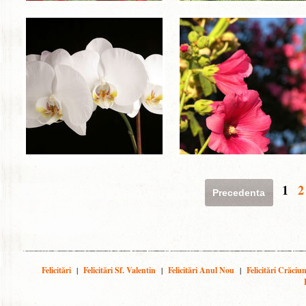
1
2
Precedenta
Felicitări
|
Felicitări Sf. Valentin
|
Felicitări Anul Nou
|
Felicitări Crăciu