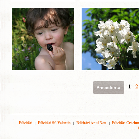
1
2
Precedenta
Felicitări
|
Felicitări Sf. Valentin
|
Felicitări Anul Nou
|
Felicitări Crăciu