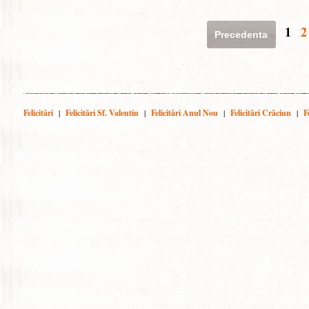
1
2
Precedenta
Felicitări
|
Felicitări Sf. Valentin
|
Felicitări Anul Nou
|
Felicitări Crăciun
|
F