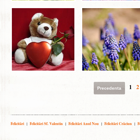
1
2
Precedenta
Felicitări
|
Felicitări Sf. Valentin
|
Felicitări Anul Nou
|
Felicitări Crăciun
|
F