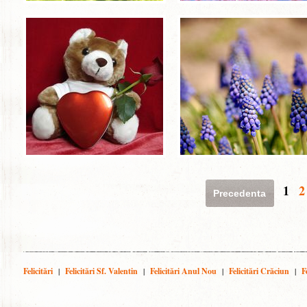
1
2
Precedenta
Felicitări
|
Felicitări Sf. Valentin
|
Felicitări Anul Nou
|
Felicitări Crăciun
|
F