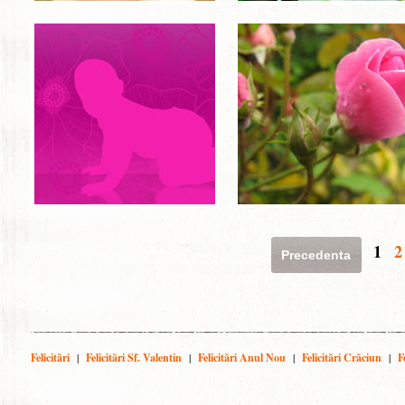
1
2
Precedenta
Felicitări
|
Felicitări Sf. Valentin
|
Felicitări Anul Nou
|
Felicitări Crăciun
|
F