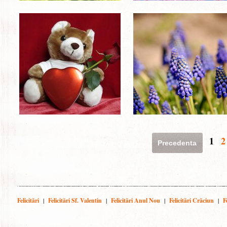
1
2
Precedenta
Felicitări
|
Felicitări Sf. Valentin
|
Felicitări Anul Nou
|
Felicitări Crăciun
|
F