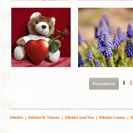
1
2
Precedenta
Felicitări
|
Felicitări Sf. Valentin
|
Felicitări Anul Nou
|
Felicitări Crăciun
|
F