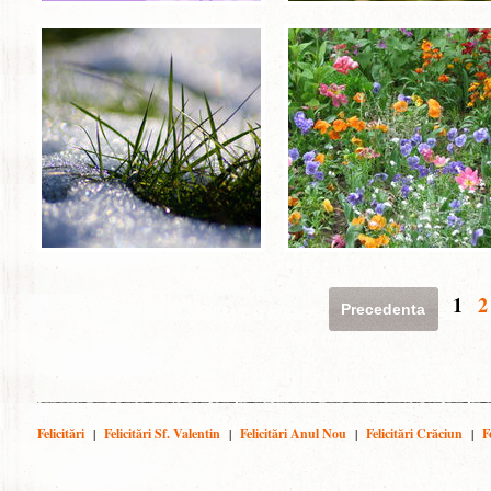
1
2
Precedenta
Felicitări
|
Felicitări Sf. Valentin
|
Felicitări Anul Nou
|
Felicitări Crăciun
|
F