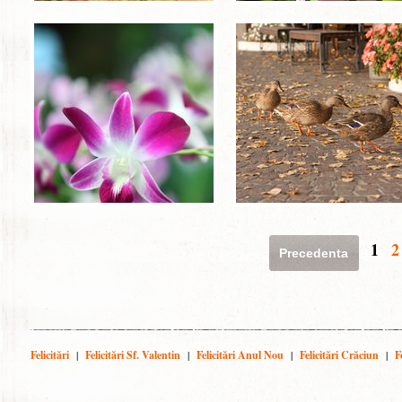
1
2
Precedenta
Felicitări
|
Felicitări Sf. Valentin
|
Felicitări Anul Nou
|
Felicitări Crăciun
|
F