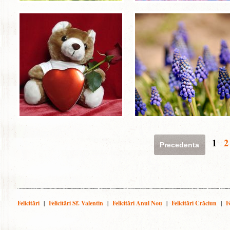
1
2
Precedenta
Felicitări
|
Felicitări Sf. Valentin
|
Felicitări Anul Nou
|
Felicitări Crăciun
|
F