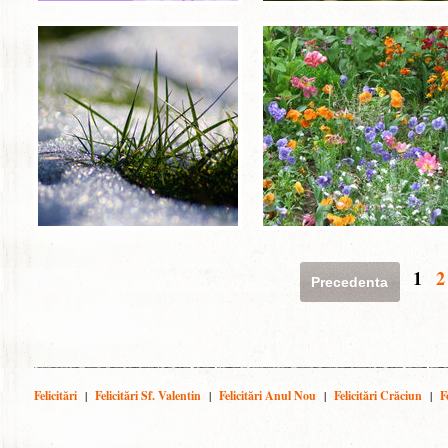
1
2
Precedenta
Felicitări
|
Felicitări Sf. Valentin
|
Felicitări Anul Nou
|
Felicitări Crăciun
|
F