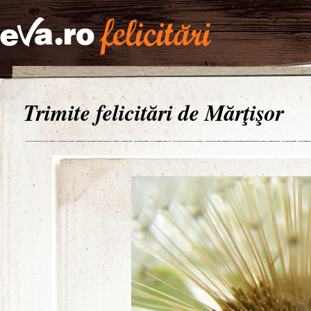
Trimite felicitări de Mărţişor