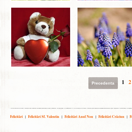
1
2
Precedenta
Felicitări
|
Felicitări Sf. Valentin
|
Felicitări Anul Nou
|
Felicitări Crăciun
|
F