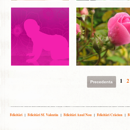
1
2
Precedenta
Felicitări
|
Felicitări Sf. Valentin
|
Felicitări Anul Nou
|
Felicitări Crăciun
|
F