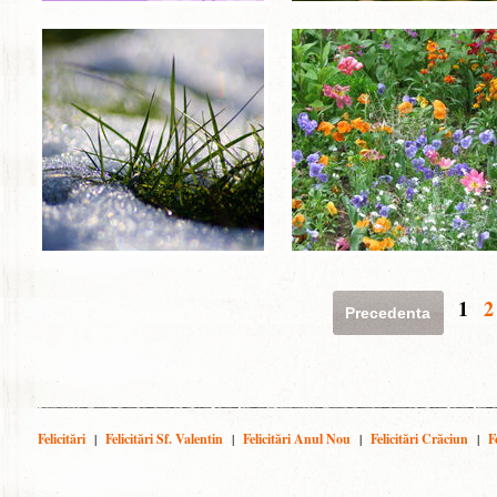
1
2
Precedenta
Felicitări
|
Felicitări Sf. Valentin
|
Felicitări Anul Nou
|
Felicitări Crăciun
|
F