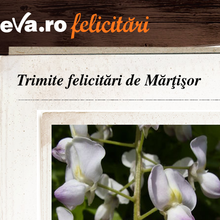
Trimite felicitări de Mărţişor