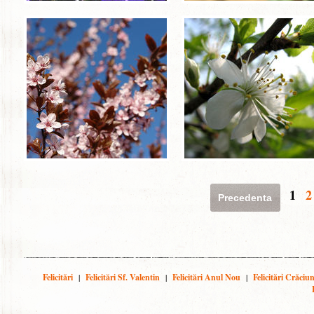
1
2
Precedenta
Felicitări
|
Felicitări Sf. Valentin
|
Felicitări Anul Nou
|
Felicitări Crăciu