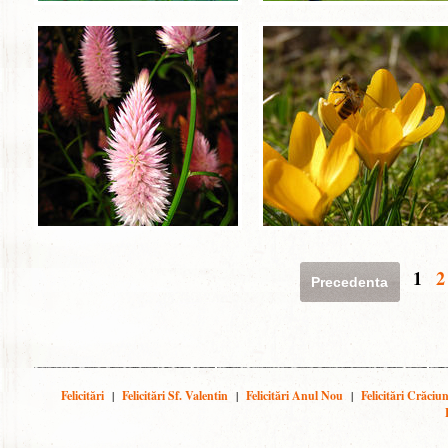
1
2
Precedenta
Felicitări
|
Felicitări Sf. Valentin
|
Felicitări Anul Nou
|
Felicitări Crăciu