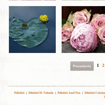
1
2
Precedenta
Felicitări
|
Felicitări Sf. Valentin
|
Felicitări Anul Nou
|
Felicitări Crăciu