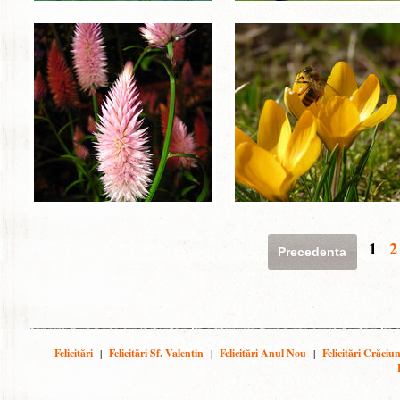
1
2
Precedenta
Felicitări
|
Felicitări Sf. Valentin
|
Felicitări Anul Nou
|
Felicitări Crăciu