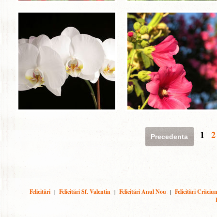
1
2
Precedenta
Felicitări
|
Felicitări Sf. Valentin
|
Felicitări Anul Nou
|
Felicitări Crăciu