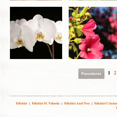
1
2
Precedenta
Felicitări
|
Felicitări Sf. Valentin
|
Felicitări Anul Nou
|
Felicitări Crăciu