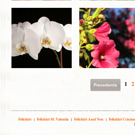
1
2
Precedenta
Felicitări
|
Felicitări Sf. Valentin
|
Felicitări Anul Nou
|
Felicitări Crăciu