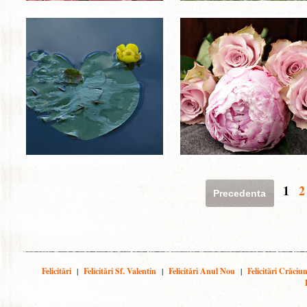
1
2
Precedenta
Felicitări
|
Felicitări Sf. Valentin
|
Felicitări Anul Nou
|
Felicitări Crăciu