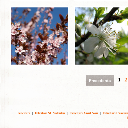
1
2
Precedenta
Felicitări
|
Felicitări Sf. Valentin
|
Felicitări Anul Nou
|
Felicitări Crăciu