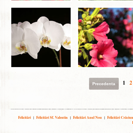
1
2
Precedenta
Felicitări
|
Felicitări Sf. Valentin
|
Felicitări Anul Nou
|
Felicitări Crăciu