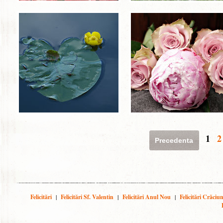
1
2
Precedenta
Felicitări
|
Felicitări Sf. Valentin
|
Felicitări Anul Nou
|
Felicitări Crăciu