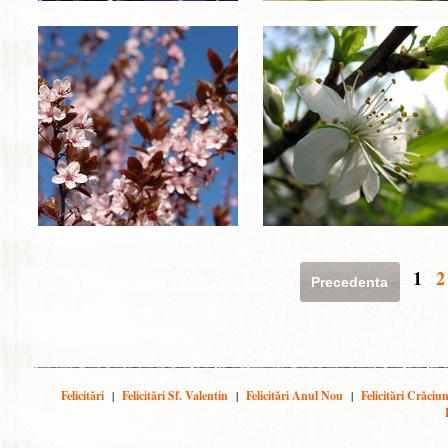
1
2
Precedenta
Felicitări
|
Felicitări Sf. Valentin
|
Felicitări Anul Nou
|
Felicitări Crăciu