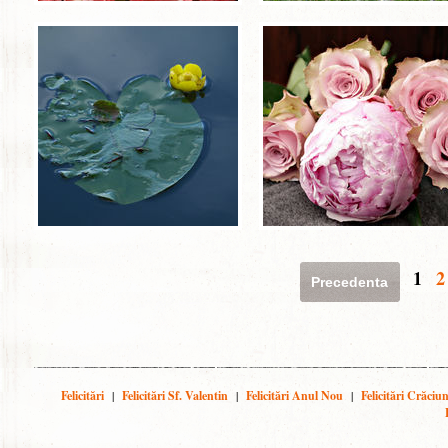
1
2
Precedenta
Felicitări
|
Felicitări Sf. Valentin
|
Felicitări Anul Nou
|
Felicitări Crăciu