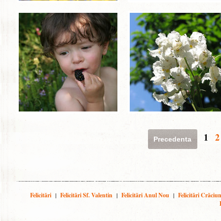
1
2
Precedenta
Felicitări
|
Felicitări Sf. Valentin
|
Felicitări Anul Nou
|
Felicitări Crăciu