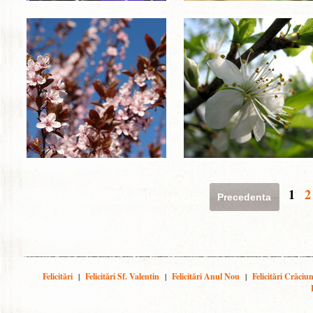
1
2
Precedenta
Felicitări
|
Felicitări Sf. Valentin
|
Felicitări Anul Nou
|
Felicitări Crăciu