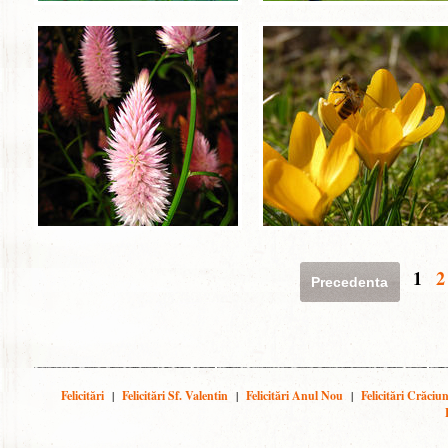
1
2
Precedenta
Felicitări
|
Felicitări Sf. Valentin
|
Felicitări Anul Nou
|
Felicitări Crăciu