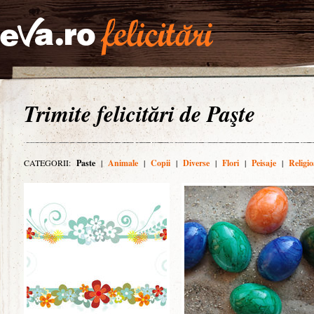
Trimite felicitări de Paşte
CATEGORII:
Paste
|
Animale
|
Copii
|
Diverse
|
Flori
|
Peisaje
|
Religio