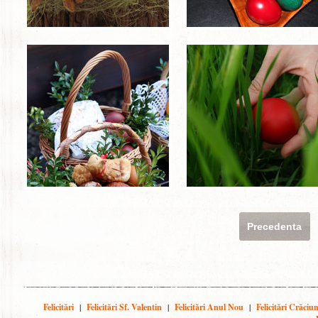
Precedenta
Felicitări
|
Felicitări Sf. Valentin
|
Felicitări Anul Nou
|
Felicitări Crăciu