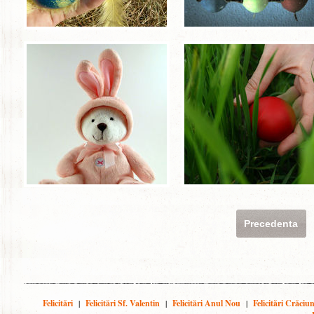
Precedenta
Felicitări
|
Felicitări Sf. Valentin
|
Felicitări Anul Nou
|
Felicitări Crăciu