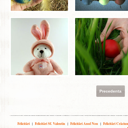
Precedenta
Felicitări
|
Felicitări Sf. Valentin
|
Felicitări Anul Nou
|
Felicitări Crăciu