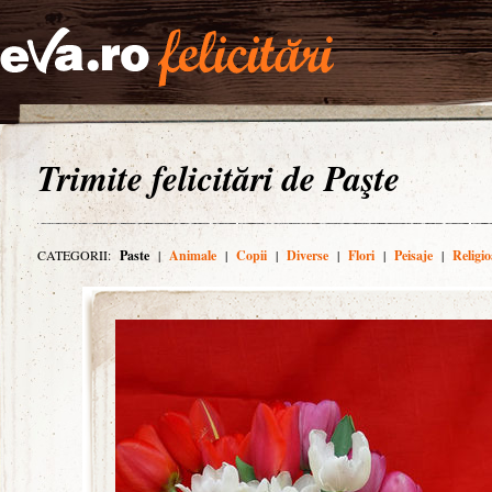
Trimite felicitări de Paşte
CATEGORII:
Paste
|
Animale
|
Copii
|
Diverse
|
Flori
|
Peisaje
|
Religio