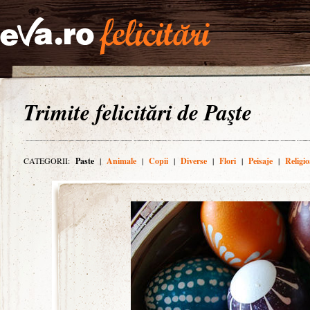
Trimite felicitări de Paşte
CATEGORII:
Paste
|
Animale
|
Copii
|
Diverse
|
Flori
|
Peisaje
|
Religio