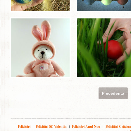
Precedenta
Felicitări
|
Felicitări Sf. Valentin
|
Felicitări Anul Nou
|
Felicitări Crăciu