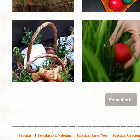
Precedenta
Felicitări
|
Felicitări Sf. Valentin
|
Felicitări Anul Nou
|
Felicitări Crăciu