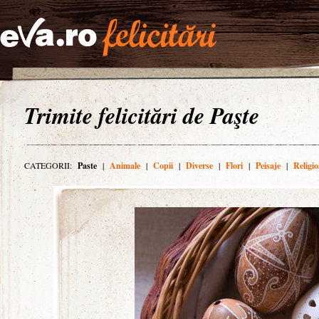
Trimite felicitări de Paşte
CATEGORII:
Paste
|
Animale
|
Copii
|
Diverse
|
Flori
|
Peisaje
|
Religio