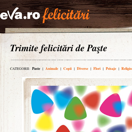
Trimite felicitări de Paşte
CATEGORII:
Paste
|
Animale
|
Copii
|
Diverse
|
Flori
|
Peisaje
|
Religio