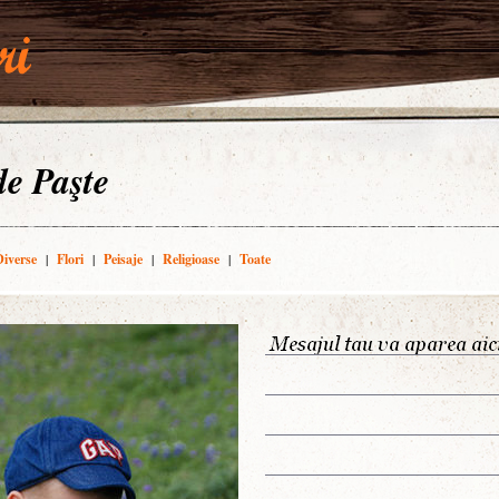
 de Paşte
Diverse
|
Flori
|
Peisaje
|
Religioase
|
Toate