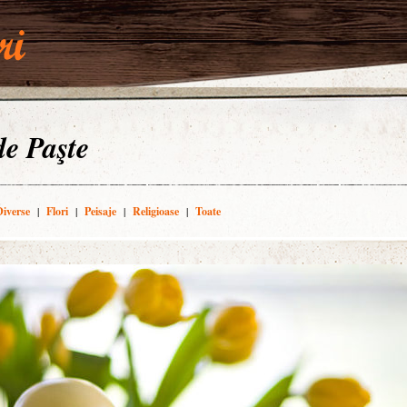
 de Paşte
Diverse
|
Flori
|
Peisaje
|
Religioase
|
Toate