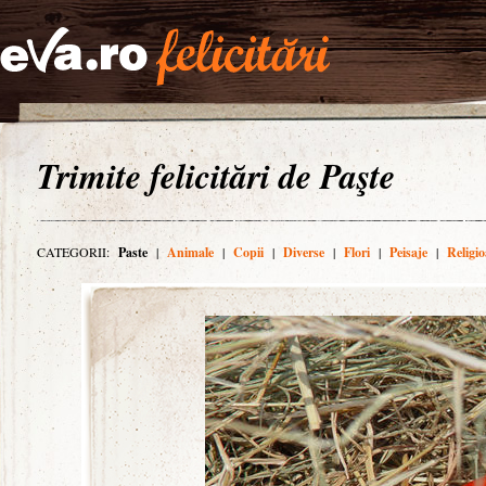
Trimite felicitări de Paşte
CATEGORII:
Paste
|
Animale
|
Copii
|
Diverse
|
Flori
|
Peisaje
|
Religio