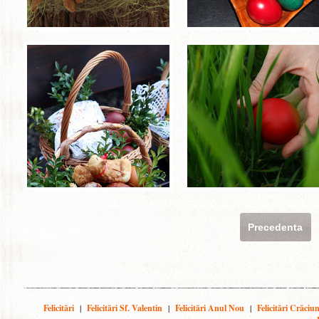
Precedenta
Felicitări
|
Felicitări Sf. Valentin
|
Felicitări Anul Nou
|
Felicitări Crăciu