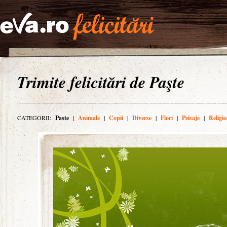
Trimite felicitări de Paşte
CATEGORII:
Paste
|
Animale
|
Copii
|
Diverse
|
Flori
|
Peisaje
|
Religio