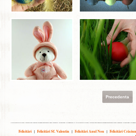
Precedenta
Felicitări
|
Felicitări Sf. Valentin
|
Felicitări Anul Nou
|
Felicitări Crăciu