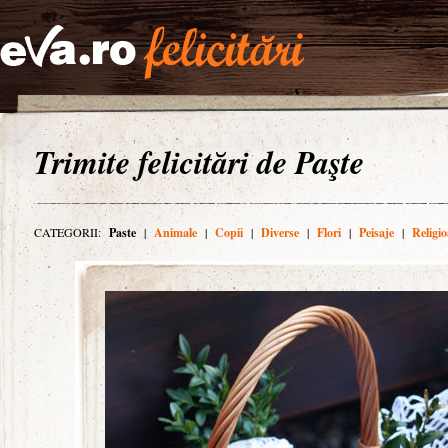
Trimite felicitări de Paşte
CATEGORII:
Paste
|
Animale
|
Copii
|
Diverse
|
Flori
|
Peisaje
|
Religio