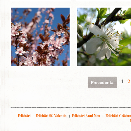
1
2
Precedenta
Felicitări
|
Felicitări Sf. Valentin
|
Felicitări Anul Nou
|
Felicitări Crăciu