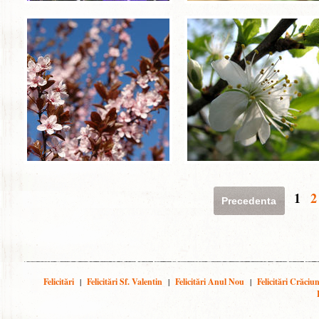
1
2
Precedenta
Felicitări
|
Felicitări Sf. Valentin
|
Felicitări Anul Nou
|
Felicitări Crăciu